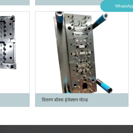
WhatsAp
WhatsAp
अधिक
वितरण बॉक्स इंजेक्शन मोल्ड
अधिक