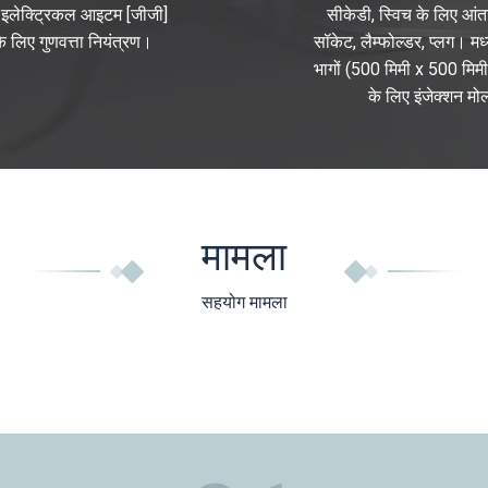
इलेक्ट्रिकल आइटम [जीजी]
सीकेडी, स्विच के लिए आ
के लिए गुणवत्ता नियंत्रण।
सॉकेट, लैम्फोल्डर, प्लग। मध
भागों (500 मिमी x 500 मिम
के लिए इंजेक्शन मो
मामला
सहयोग मामला