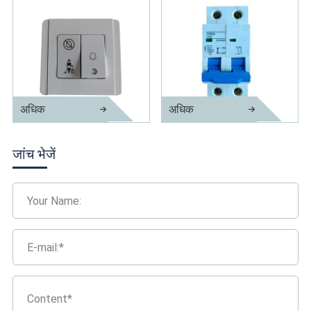
अधिक
अधिक
होटल डू नॉट डिस्टर्ब/कृपया डोरबेल ब...
Mcb इलेक्ट्रिकल लघु मिनी सर्किट ब्रेकर
जांच भेजें